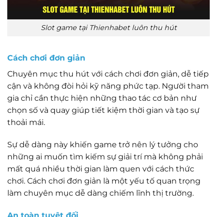
Slot game tại Thienhabet luôn thu hút
Cách chơi đơn giản
Chuyên mục thu hút với cách chơi đơn giản, dễ tiếp
cận và không đòi hỏi kỹ năng phức tạp. Người tham
gia chỉ cần thực hiện những thao tác cơ bản như
chọn số và quay giúp tiết kiệm thời gian và tạo sự
thoải mái.
Sự dễ dàng này khiến game trở nên lý tưởng cho
những ai muốn tìm kiếm sự giải trí mà không phải
mất quá nhiều thời gian làm quen với cách thức
chơi. Cách chơi đơn giản là một yếu tố quan trọng
làm chuyên mục dễ dàng chiếm lĩnh thị trường.
An toàn tuyệt đối