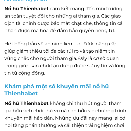
Nổ hũ Thienhabet
cam kết mang đến môi trường
an toàn tuyệt đối cho những ai tham gia. Các giao
dịch tài chính được bảo mật chặt chẽ, thông tin cá
nhân được mã hóa để đảm bảo quyền riêng tư.
Hệ thống bảo vệ an ninh liên tục được nâng cấp
giúp giảm thiểu tối đa các rủi ro và tạo niềm tin
vững chắc cho người tham gia. Đây là cơ sở quan
trọng giúp sân chơi tạo dựng được sự uy tín và lòng
tin từ cộng đồng.
Khám phá một số khuyến mãi nổ hũ
Thienhabet
Nổ hũ Thienhabet
không chỉ thu hút người tham
gia bởi cách chơi thú vị mà còn bởi các chương trình
khuyến mãi hấp dẫn. Những ưu đãi này mang lại cơ
hội tăng phần thưởng và cải thiện trải nghiệm chơi