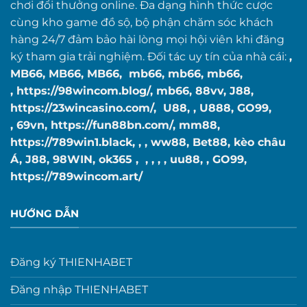
chơi đổi thưởng online. Đa dạng hình thức cược
cùng kho game đồ sộ, bộ phận chăm sóc khách
hàng 24/7 đảm bảo hài lòng mọi hội viên khi đăng
ký tham gia trải nghiệm.
Đối tác uy tín của nhà cái:
,
MB66
,
MB66
,
MB66
,
mb66
,
mb66
,
mb66
,
,
https://98wincom.blog/
,
mb66
,
88vv
, J88,
https://23wincasino.com/
,
U88
, ,
U888
,
GO99
,
,
69vn
, https://fun88bn.com/, mm88,
https://789win1.black
, , , ww88,
Bet88
,
kèo châu
Á
, J88, 98WIN,
ok365
, , , , ,
uu88
, ,
GO99
,
https://789wincom.art/
HƯỚNG DẪN
Đăng ký THIENHABET
Đăng nhập THIENHABET